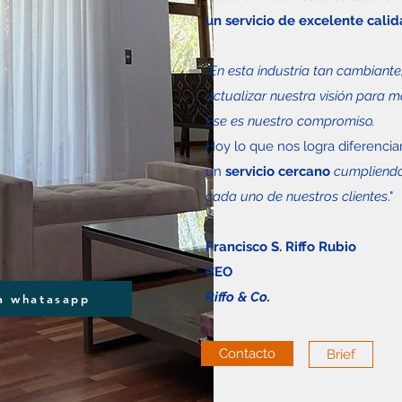
un servicio de excelente calid
"En esta industria tan cambiant
actualizar nuestra visión para 
Ese es nuestro compromiso.
Hoy lo que nos logra diferencia
un
servicio cercano
cumpliendo
cada uno de nuestros clientes
."
Francisco S. Riffo Rubio
CEO
Riffo & Co.
ía whatasapp
Contacto
Brief