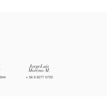
a
JorgeLuis
s
Moreno M.
4944
+ 56 9 9277 0720