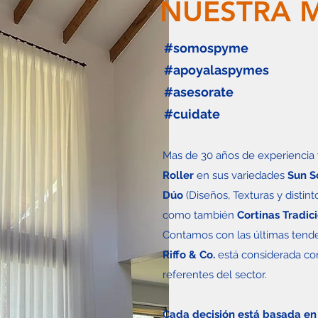
NUESTRA 
#somospyme
#apoyalaspymes
#asesorate
#cuidate
Mas de 30 años de experiencia y
Roller
en sus variedades
Sun S
Dúo
(Diseños, Texturas y distint
como también
Cortinas Tradic
Contamos con las últimas tende
Riffo & Co.
está considerada co
referentes del sector.
Cada decisión está basada en 