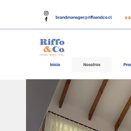
brandmanager@riffoandco.cl
9 
Inicio
Nosotros
Pro