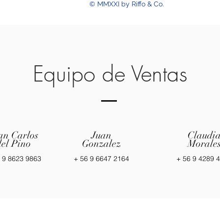
© MMXXI by Riffo & Co.
Equipo de Ventas
an Carlos
Juan
Claudi
del Pino
Gonzalez
Morale
 9 8623 9863
+ 56 9 6647 2164
+ 56 9 4289 