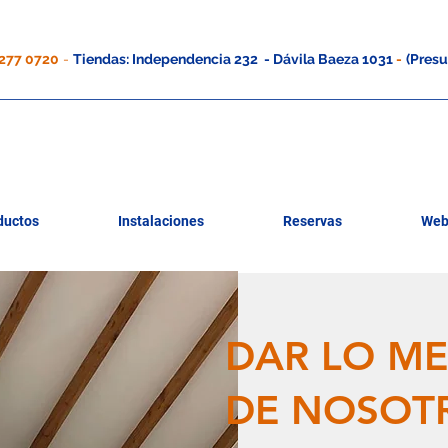
9277 0720
-
Tiendas: Independencia 232 - Dávila Baeza 1031
-
(Pres
ductos
Instalaciones
Reservas
Web
DAR LO M
DE NOSOT