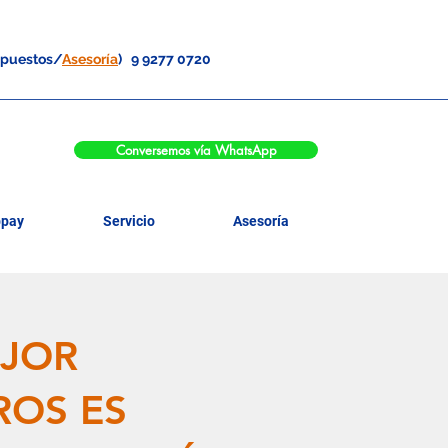
upuestos/
Asesoría
) 9 9277 0720
Conversemos vía WhatsApp
pay
Servicio
Asesoría
EJOR
ROS ES